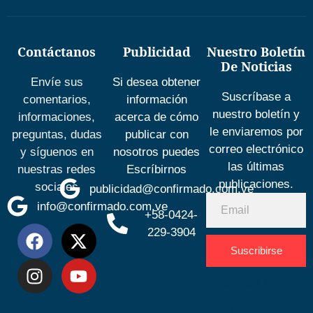
Contáctanos
Publicidad
Nuestro Boletín
De Noticias
Envíe sus
Si desea obtener
Suscríbase a
comentarios,
información
nuestro boletín y
informaciones,
acerca de cómo
le enviaremos por
preguntas, dudas
publicar con
correo electrónico
y síguenos en
nosotros puedes
las últimas
nuestras redes
Escríbirnos
publicaciones.
sociales
publicidad@confirmado.com.ve
info@confirmado.com.ve
+58-0424-
229-3904
Suscribirse
Desarrolla
por