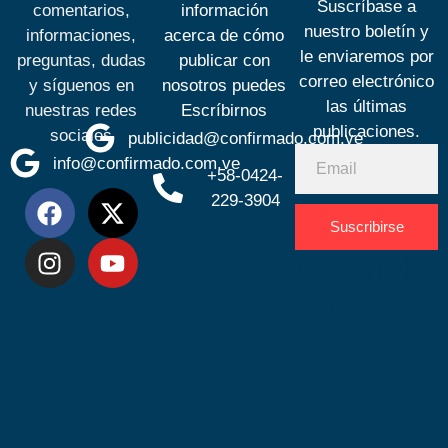
Suscríbase a
comentarios,
información
nuestro boletín y
informaciones,
acerca de cómo
le enviaremos por
preguntas, dudas
publicar con
correo electrónico
y síguenos en
nosotros puedes
las últimas
nuestras redes
Escríbirnos
publicaciones.
sociales
publicidad@confirmado.com.ve
info@confirmado.com.ve
+58-0424-
229-3904
Suscribirse
Desarrolla
por
Espacio
SEO