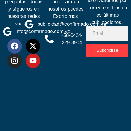
le enviaremos por
preguntas, dudas
publicar con
correo electrónico
y síguenos en
nosotros puedes
las últimas
nuestras redes
Escríbirnos
publicaciones.
sociales
publicidad@confirmado.com.ve
info@confirmado.com.ve
+58-0424-
229-3904
Suscribirse
Desarrolla
por
Espacio
SEO