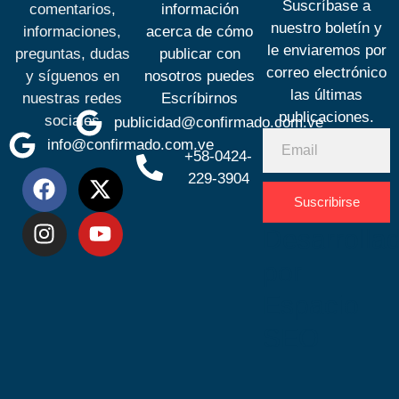
Suscríbase a
comentarios,
información
nuestro boletín y
informaciones,
acerca de cómo
le enviaremos por
preguntas, dudas
publicar con
correo electrónico
y síguenos en
nosotros puedes
las últimas
nuestras redes
Escríbirnos
publicaciones.
sociales
publicidad@confirmado.com.ve
info@confirmado.com.ve
+58-0424-
229-3904
Suscribirse
Desarrolla
por
Espacio
SEO