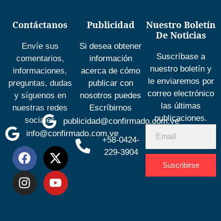
Contáctanos
Publicidad
Nuestro Boletín
De Noticias
Envíe sus
Si desea obtener
Suscríbase a
comentarios,
información
nuestro boletín y
informaciones,
acerca de cómo
le enviaremos por
preguntas, dudas
publicar con
correo electrónico
y síguenos en
nosotros puedes
las últimas
nuestras redes
Escríbirnos
publicaciones.
sociales
publicidad@confirmado.com.ve
info@confirmado.com.ve
+58-0424-
229-3904
Suscribirse
Desarrolla
por