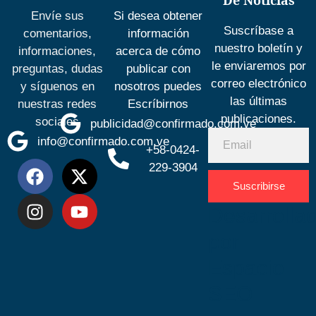
De Noticias
Envíe sus
Si desea obtener
Suscríbase a
comentarios,
información
nuestro boletín y
informaciones,
acerca de cómo
le enviaremos por
preguntas, dudas
publicar con
correo electrónico
y síguenos en
nosotros puedes
las últimas
nuestras redes
Escríbirnos
publicaciones.
sociales
publicidad@confirmado.com.ve
info@confirmado.com.ve
+58-0424-
229-3904
Suscribirse
Desarrolla
por
Espacio
SEO