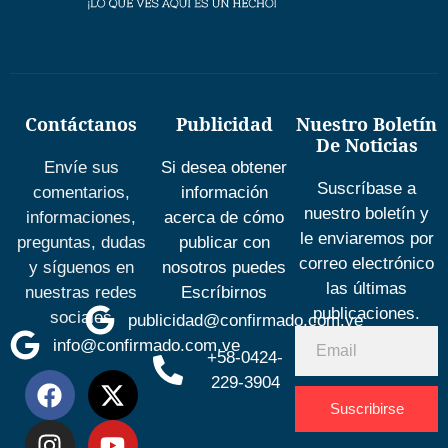
Contáctanos
Publicidad
Nuestro Boletín
De Noticias
Envíe sus
Si desea obtener
Suscríbase a
comentarios,
información
nuestro boletín y
informaciones,
acerca de cómo
le enviaremos por
preguntas, dudas
publicar con
correo electrónico
y síguenos en
nosotros puedes
las últimas
nuestras redes
Escríbirnos
publicaciones.
sociales
publicidad@confirmado.com.ve
info@confirmado.com.ve
+58-0424-
229-3904
Suscribirse