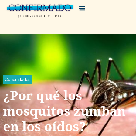
Curiosidades
¿Por qué los
mosquitos zumban
en los oídos?