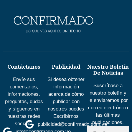
Contáctanos
Publicidad
Nuestro Boletín
De Noticias
Envíe sus
Si desea obtener
Suscríbase a
comentarios,
información
nuestro boletín y
informaciones,
acerca de cómo
le enviaremos por
preguntas, dudas
publicar con
correo electrónico
y síguenos en
nosotros puedes
las últimas
nuestras redes
Escríbirnos
publicaciones.
sociales
publicidad@confirmado.com.ve
info@confirmado.com.ve