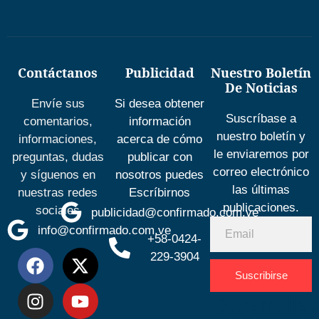
Contáctanos
Publicidad
Nuestro Boletín
De Noticias
Envíe sus
Si desea obtener
Suscríbase a
comentarios,
información
nuestro boletín y
informaciones,
acerca de cómo
le enviaremos por
preguntas, dudas
publicar con
correo electrónico
y síguenos en
nosotros puedes
las últimas
nuestras redes
Escríbirnos
publicaciones.
sociales
publicidad@confirmado.com.ve
info@confirmado.com.ve
+58-0424-
229-3904
Suscribirse
Desarrolla