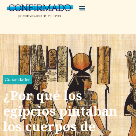
Curiosidades
¿Por qué los
egipcios pintaban
los cuerpos de