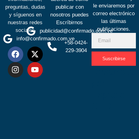
le enviaremos por
preguntas, dudas
publicar con
correo electrónico
y síguenos en
nosotros puedes
las últimas
nuestras redes
Escríbirnos
publicaciones.
sociales
publicidad@confirmado.com.ve
info@confirmado.com.ve
+58-0424-
229-3904
Suscribirse
Desarrolla
por
Espacio
SEO