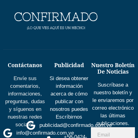
Contáctanos
Publicidad
Nuestro Boletín
De Noticias
Envíe sus
Si desea obtener
Suscríbase a
comentarios,
información
nuestro boletín y
informaciones,
acerca de cómo
le enviaremos por
preguntas, dudas
publicar con
correo electrónico
y síguenos en
nosotros puedes
las últimas
nuestras redes
Escríbirnos
publicaciones.
sociales
publicidad@confirmado.com.ve
info@confirmado.com.ve
+58-0424-