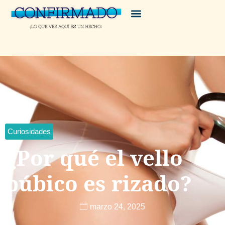
Curiosidades
¿Por qué el vello
púbico es rizado?
marzo 24, 2025