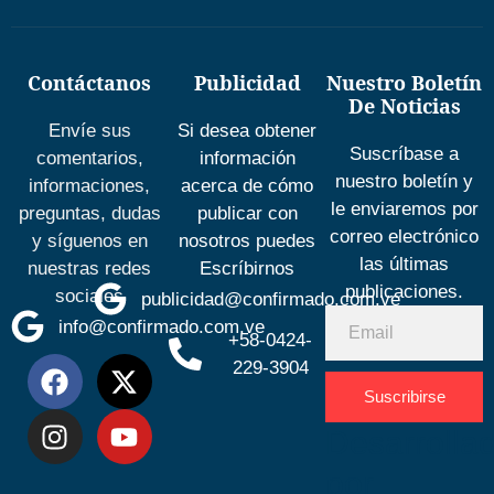
Contáctanos
Publicidad
Nuestro Boletín
De Noticias
Envíe sus
Si desea obtener
Suscríbase a
comentarios,
información
nuestro boletín y
informaciones,
acerca de cómo
le enviaremos por
preguntas, dudas
publicar con
correo electrónico
y síguenos en
nosotros puedes
las últimas
nuestras redes
Escríbirnos
publicaciones.
sociales
publicidad@confirmado.com.ve
info@confirmado.com.ve
+58-0424-
229-3904
Suscribirse
Desarrolla
por