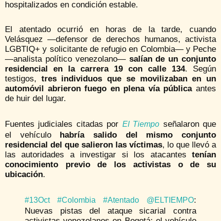
hospitalizados en condición estable.
El atentado ocurrió en horas de la tarde, cuando
Velásquez —defensor de derechos humanos, activista
LGBTIQ+ y solicitante de refugio en Colombia— y Peche
—analista político venezolano—
salían de un conjunto
residencial en la carrera 19 con calle 134
. Según
testigos,
tres individuos que se movilizaban en un
automóvil abrieron fuego en plena vía pública
antes
de huir del lugar.
Fuentes judiciales citadas por
señalaron que
El Tiempo
el vehículo
habría salido del mismo conjunto
residencial del que salieron las víctimas
, lo que llevó a
las autoridades a investigar si los atacantes
tenían
conocimiento previo de los activistas o de su
ubicación
.
:
#13Oct
#Colombia
#Atentado
@ELTIEMPO
Nuevas pistas del ataque sicarial contra
activistas venezolanos en Bogotá: el vehículo