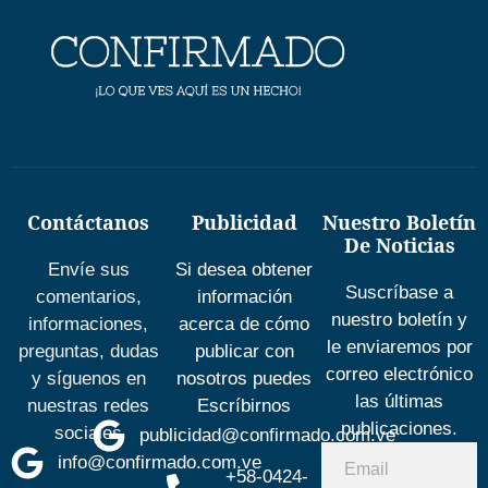
Contáctanos
Publicidad
Nuestro Boletín
De Noticias
Envíe sus
Si desea obtener
Suscríbase a
comentarios,
información
nuestro boletín y
informaciones,
acerca de cómo
le enviaremos por
preguntas, dudas
publicar con
correo electrónico
y síguenos en
nosotros puedes
las últimas
nuestras redes
Escríbirnos
publicaciones.
sociales
publicidad@confirmado.com.ve
info@confirmado.com.ve
+58-0424-