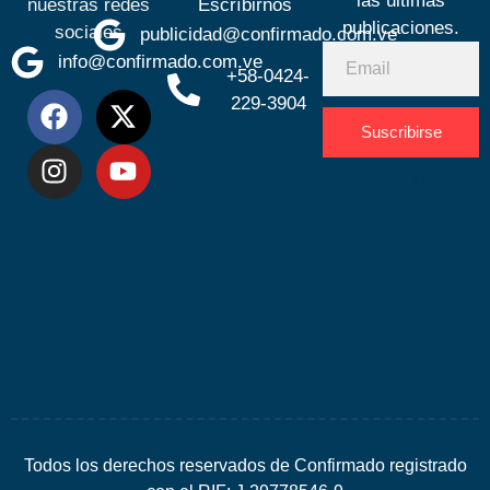
las últimas
nuestras redes
Escríbirnos
publicaciones.
sociales
publicidad@confirmado.com.ve
info@confirmado.com.ve
+58-0424-
229-3904
Suscribirse
Desarrolla
por
Espacio
SEO
Todos los derechos reservados de Confirmado registrado