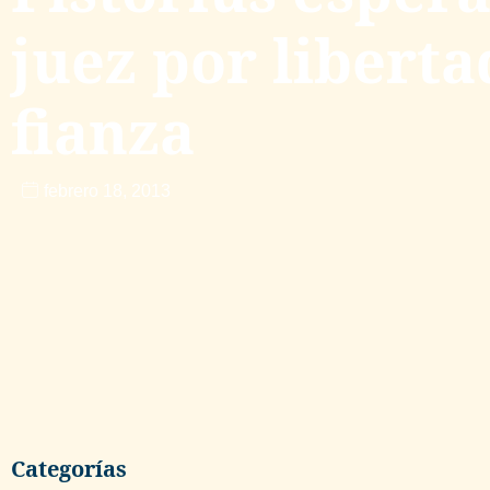
juez por liberta
fianza
febrero 18, 2013
Categorías