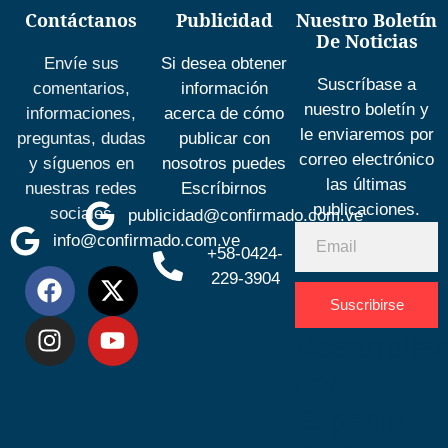
Contáctanos
Publicidad
Nuestro Boletín
De Noticias
Envíe sus
Si desea obtener
Suscríbase a
comentarios,
información
nuestro boletín y
informaciones,
acerca de cómo
le enviaremos por
preguntas, dudas
publicar con
correo electrónico
y síguenos en
nosotros puedes
las últimas
nuestras redes
Escríbirnos
publicaciones.
sociales
publicidad@confirmado.com.ve
info@confirmado.com.ve
+58-0424-
229-3904
Suscribirse
Desarrolla
por
Espacio