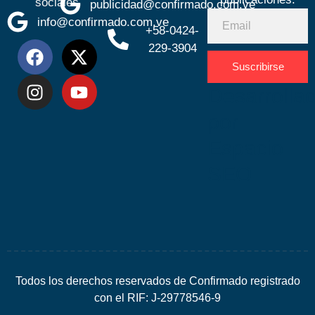
sociales
publicidad@confirmado.com.ve
info@confirmado.com.ve
+58-0424-
229-3904
Suscribirse
Desarrolla
por
Espacio
SEO
Todos los derechos reservados de Confirmado registrado
con el RIF: J-29778546-9