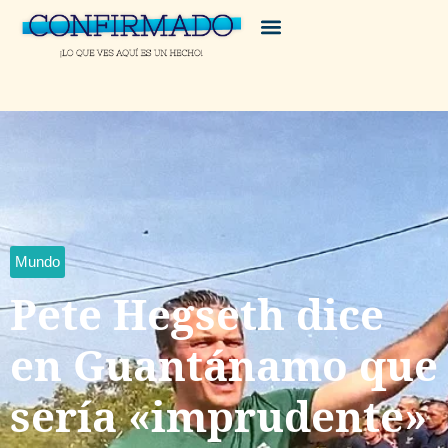
Mundo
Pete Hegseth dice
en Guantánamo que
sería «imprudente»