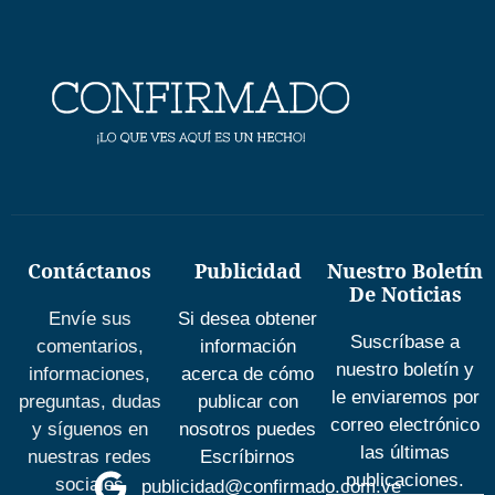
Contáctanos
Publicidad
Nuestro Boletín
De Noticias
Envíe sus
Si desea obtener
Suscríbase a
comentarios,
información
nuestro boletín y
informaciones,
acerca de cómo
le enviaremos por
preguntas, dudas
publicar con
correo electrónico
y síguenos en
nosotros puedes
las últimas
nuestras redes
Escríbirnos
publicaciones.
sociales
publicidad@confirmado.com.ve