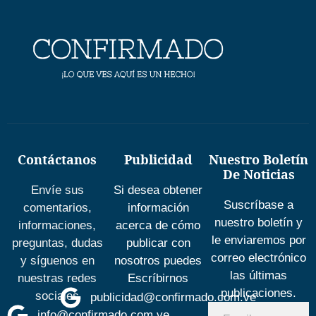
Contáctanos
Publicidad
Nuestro Boletín
De Noticias
Envíe sus
Si desea obtener
Suscríbase a
comentarios,
información
nuestro boletín y
informaciones,
acerca de cómo
le enviaremos por
preguntas, dudas
publicar con
correo electrónico
y síguenos en
nosotros puedes
las últimas
nuestras redes
Escríbirnos
publicaciones.
sociales
publicidad@confirmado.com.ve
info@confirmado.com.ve