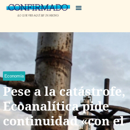
Economía
Pese a la catástrofe,
Ecoanalítica pide
continuidad «con el