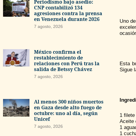
Periodismo bajo asedio:
CNP contabilizó 134
agresiones contra la prensa
en Venezuela durante 2026
Uno de 
7 agosto, 2026
excele
ocasión
México confirma el
restablecimiento de
relaciones con Perú tras la
Esta b
salida de Betssy Chávez
Sigue 
7 agosto, 2026
Ingred
Al menos 300 niños muertos
en Gaza desde alto fuego de
octubre: uno al día, según
1 filet
Unicef
Aceite 
7 agosto, 2026
1 agua
1 cuch