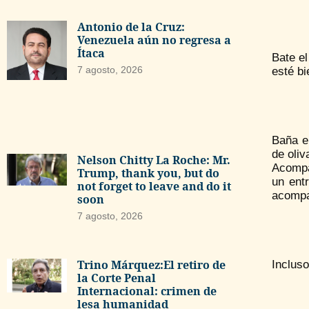
Antonio de la Cruz:
Venezuela aún no regresa a
Ítaca
Bate el
7 agosto, 2026
esté b
Baña el
de oliv
Nelson Chitty La Roche: Mr.
Acompa
Trump, thank you, but do
un ent
not forget to leave and do it
acompa
soon
7 agosto, 2026
Trino Márquez:El retiro de
Incluso
la Corte Penal
Internacional: crimen de
lesa humanidad