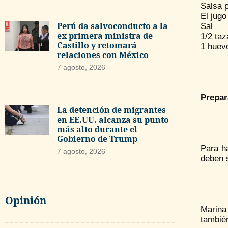
Salsa 
El jugo
Perú da salvoconducto a la
Sal
ex primera ministra de
1/2 taz
Castillo y retomará
1 huev
relaciones con México
7 agosto, 2026
Prepar
La detención de migrantes
en EE.UU. alcanza su punto
más alto durante el
Gobierno de Trump
Para ha
7 agosto, 2026
deben s
Opinión
Marina 
tambié