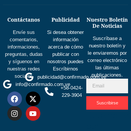
Contáctanos
Publicidad
Nuestro Boletín
De Noticias
Envíe sus
Si desea obtener
Suscríbase a
comentarios,
información
nuestro boletín y
informaciones,
acerca de cómo
le enviaremos por
preguntas, dudas
publicar con
correo electrónico
y síguenos en
nosotros puedes
las últimas
nuestras redes
Escríbirnos
publicaciones.
sociales
publicidad@confirmado.com.ve
info@confirmado.com.ve
+58-0424-
229-3904
Suscribirse
Desarrolla
por