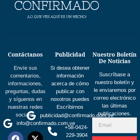
Contáctanos
Publicidad
Nuestro Boletín
De Noticias
Envíe sus
Si desea obtener
Suscríbase a
comentarios,
información
nuestro boletín y
informaciones,
acerca de cómo
le enviaremos por
preguntas, dudas
publicar con
correo electrónico
y síguenos en
nosotros puedes
las últimas
nuestras redes
Escríbirnos
publicaciones.
sociales
publicidad@confirmado.com.ve
info@confirmado.com.ve
+58-0424-
229-3904