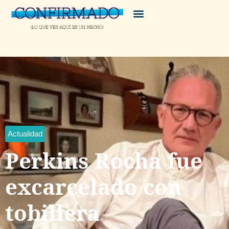
Actualidad
Perkins Rocha fue
excarcelado con
tobillera