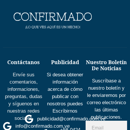
Contáctanos
Publicidad
Nuestro Boletín
De Noticias
Envíe sus
Si desea obtener
Suscríbase a
comentarios,
información
nuestro boletín y
informaciones,
acerca de cómo
le enviaremos por
preguntas, dudas
publicar con
correo electrónico
y síguenos en
nosotros puedes
las últimas
nuestras redes
Escríbirnos
publicaciones.
sociales
publicidad@confirmado.com.ve
info@confirmado.com.ve
+58-0424-