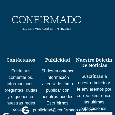
Contáctanos
Publicidad
Nuestro Boletín
De Noticias
Envíe sus
Si desea obtener
Suscríbase a
comentarios,
información
nuestro boletín y
informaciones,
acerca de cómo
le enviaremos por
preguntas, dudas
publicar con
correo electrónico
y síguenos en
nosotros puedes
las últimas
nuestras redes
Escríbirnos
publicaciones.
sociales
publicidad@confirmado.com.ve