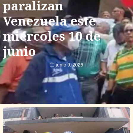
paralizan
Venezuela este
miércoles 10 de
junio
junio 9, 2026