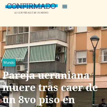
Mundo
Pareja ucraniana
muere tras caer de
un 8vo piso en