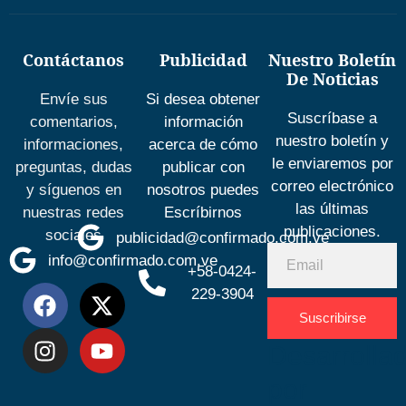
Contáctanos
Publicidad
Nuestro Boletín
De Noticias
Envíe sus
Si desea obtener
Suscríbase a
comentarios,
información
nuestro boletín y
informaciones,
acerca de cómo
le enviaremos por
preguntas, dudas
publicar con
correo electrónico
y síguenos en
nosotros puedes
las últimas
nuestras redes
Escríbirnos
publicaciones.
sociales
publicidad@confirmado.com.ve
info@confirmado.com.ve
+58-0424-
229-3904
Suscribirse
Desarrolla
por