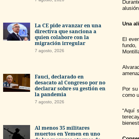
Durant
alusión
Una al
La CE pide avanzar en una
directiva que sanciona a
quien colabore con la
El even
migración irregular
fundo,
7 agosto, 2026
Montill
Alvara
amenaz
Fauci, declarado en
desacato al Congreso por no
declarar sobre su gestión en
Por su
la pandemia
como un
7 agosto, 2026
“Aquí 
terecay
bienest
Al menos 35 militares
muertos en Yemen en uno
Conser