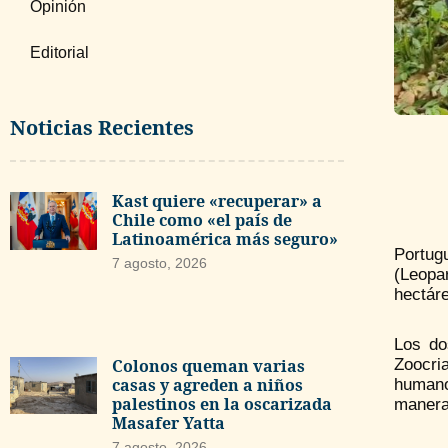
Opinión
Editorial
Noticias Recientes
Kast quiere «recuperar» a
Chile como «el país de
Latinoamérica más seguro»
Portug
7 agosto, 2026
(Leopa
hectár
Los do
Colonos queman varias
Zoocri
casas y agreden a niños
humano
palestinos en la oscarizada
manera
Masafer Yatta
7 agosto, 2026