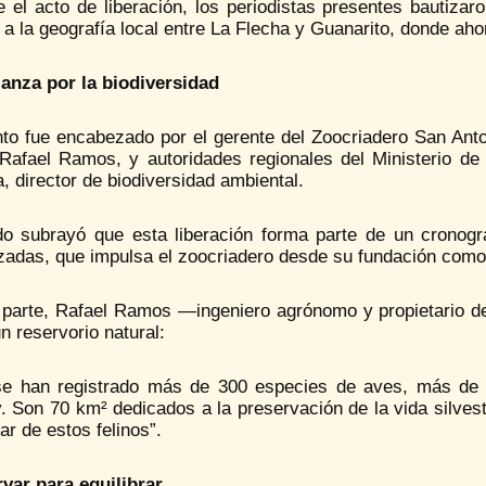
e el acto de liberación, los periodistas presentes bautiza
 a la geografía local entre La Flecha y Guanarito, donde ah
ianza por la biodiversidad
to fue encabezado por el gerente del Zoocriadero San Antoni
 Rafael Ramos, y autoridades regionales del Ministerio de 
a, director de biodiversidad ambiental.
do subrayó que esta liberación forma parte de un cronog
adas, que impulsa el zoocriadero desde su fundación como 
 parte, Rafael Ramos —ingeniero agrónomo y propietario 
 reservorio natural:
se han registrado más de 300 especies de aves, más de
. Son 70 km² dedicados a la preservación de la vida silvestr
ar de estos felinos”.
var para equilibrar