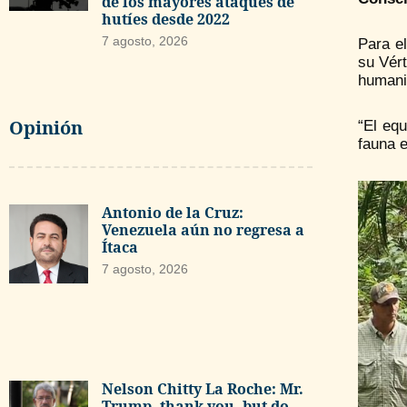
de los mayores ataques de
hutíes desde 2022
7 agosto, 2026
Para e
su Vért
humani
Opinión
“El equ
fauna e
Antonio de la Cruz:
Venezuela aún no regresa a
Ítaca
7 agosto, 2026
Nelson Chitty La Roche: Mr.
Trump, thank you, but do