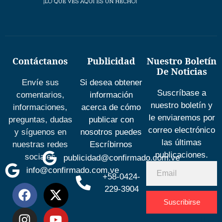
Contáctanos
Publicidad
Nuestro Boletín
De Noticias
Envíe sus
Si desea obtener
Suscríbase a
comentarios,
información
nuestro boletín y
informaciones,
acerca de cómo
le enviaremos por
preguntas, dudas
publicar con
correo electrónico
y síguenos en
nosotros puedes
las últimas
nuestras redes
Escríbirnos
publicaciones.
sociales
publicidad@confirmado.com.ve
info@confirmado.com.ve
+58-0424-
229-3904
Suscribirse