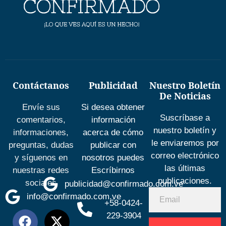
Contáctanos
Publicidad
Nuestro Boletín
De Noticias
Envíe sus
Si desea obtener
Suscríbase a
comentarios,
información
nuestro boletín y
informaciones,
acerca de cómo
le enviaremos por
preguntas, dudas
publicar con
correo electrónico
y síguenos en
nosotros puedes
las últimas
nuestras redes
Escríbirnos
publicaciones.
sociales
publicidad@confirmado.com.ve
info@confirmado.com.ve
+58-0424-
229-3904