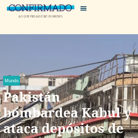
Mundo
Pakistán
bombardea Kabul y
ataca depósitos de