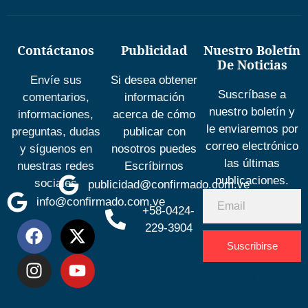
Contáctanos
Publicidad
Nuestro Boletín
De Noticias
Envíe sus
Si desea obtener
Suscríbase a
comentarios,
información
nuestro boletín y
informaciones,
acerca de cómo
le enviaremos por
preguntas, dudas
publicar con
correo electrónico
y síguenos en
nosotros puedes
las últimas
nuestras redes
Escríbirnos
publicaciones.
sociales
publicidad@confirmado.com.ve
info@confirmado.com.ve
+58-0424-
229-3904
Suscribirse
Desarrolla
por