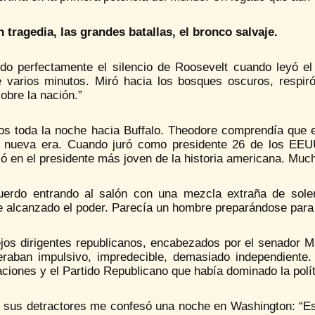
n tragedia, las grandes batallas, el bronco salvaje.
do perfectamente el silencio de Roosevelt cuando leyó e
e varios minutos. Miró hacia los bosques oscuros, respiró
obre la nación.”
os toda la noche hacia Buffalo. Theodore comprendía que el
 nueva era. Cuando juró como presidente 26 de los EEU
ió en el presidente más joven de la historia americana. Mu
uerdo entrando al salón con una mezcla extraña de sol
 alcanzado el poder. Parecía un hombre preparándose para u
ejos dirigentes republicanos, encabezados por el senador 
eraban impulsivo, impredecible, demasiado independiente. 
ciones y el Partido Republicano que había dominado la polí
 sus detractores me confesó una noche en Washington: “E