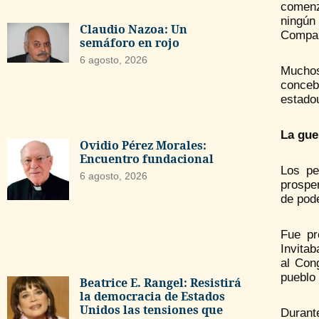
comenz
ningún
Claudio Nazoa: Un
Company
semáforo en rojo
6 agosto, 2026
Muchos
conceb
estado
La gue
Ovidio Pérez Morales:
Encuentro fundacional
Los pe
6 agosto, 2026
prospe
de pode
Fue pr
Invitab
al Con
pueblo
Beatrice E. Rangel: Resistirá
la democracia de Estados
Unidos las tensiones que
Durant