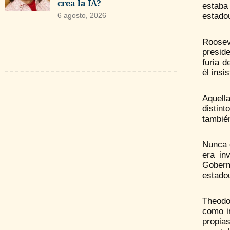
crea la IA?
estaba 
estadou
6 agosto, 2026
Roosev
presid
furia d
él insi
Aquell
distin
también
Nunca 
era in
Gobern
estado
Theodor
como i
propia