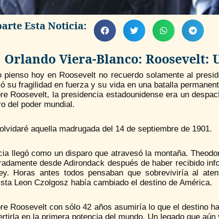
rte Esta Noticia:
Orlando Viera-Blanco: Roosevelt: 
 pienso hoy en Roosevelt no recuerdo solamente al preside
ió su fragilidad en fuerza y su vida en una batalla permanen
re Roosevelt, la presidencia estadounidense era un despac
ro del poder mundial.
olvidaré aquella madrugada del 14 de septiembre de 1901.
icia llegó como un disparo que atravesó la montaña. Theod
radamente desde Adirondack después de haber recibido infor
ey. Horas antes todos pensaban que sobreviviría al aten
ista Leon Czolgosz había cambiado el destino de América.
re Roosevelt con sólo 42 años asumiría lo que el destino h
rtirla en la primera potencia del mundo. Un legado que aún 