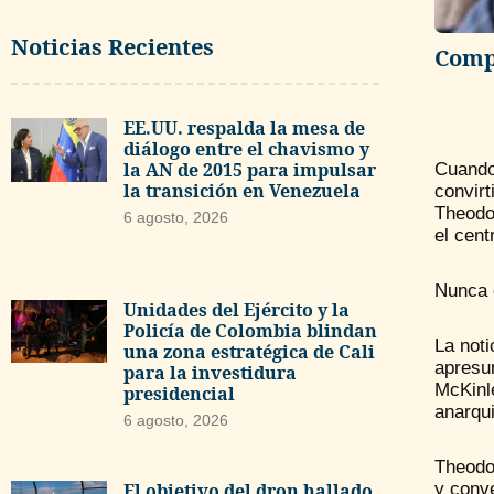
Noticias Recientes
Compa
EE.UU. respalda la mesa de
diálogo entre el chavismo y
la AN de 2015 para impulsar
Cuando
la transición en Venezuela
convirt
Theodo
6 agosto, 2026
el cent
Nunca 
Unidades del Ejército y la
Policía de Colombia blindan
La not
una zona estratégica de Cali
apresu
para la investidura
McKinl
presidencial
anarqu
6 agosto, 2026
Theodo
y conve
El objetivo del dron hallado