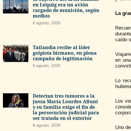
en Leipzig era un avión
cargado de munición, según
La gra
medios
6 agosto, 2026
Recuer
durant
caído s
Tailandia recibe al líder
golpista birmano, en plena
Viajam
campaña de legitimación
en una
6 agosto, 2026
convirt
Lo rec
hubiese
Detectan tres tumores a la
jueza María Lourdes Afiuni
Los vi
y su familia exige el fin de
consid
la persecución judicial para
corpora
ser tratada en el exterior
6 agosto, 2026
Uno de