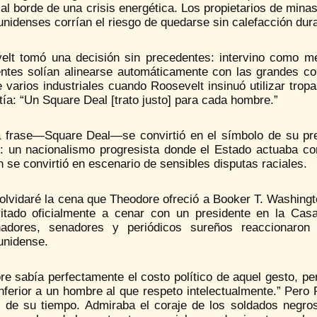
al borde de una crisis energética. Los propietarios de mina
nidenses corrían el riesgo de quedarse sin calefacción dura
elt tomó una decisión sin precedentes: intervino como m
entes solían alinearse automáticamente con las grandes c
e varios industriales cuando Roosevelt insinuó utilizar tro
stía: “Un Square Deal [trato justo] para cada hombre.”
a frase—Square Deal—se convirtió en el símbolo de su pre
to: un nacionalismo progresista donde el Estado actuaba co
 se convirtió en escenario de sensibles disputas raciales.
olvidaré la cena que Theodore ofreció a Booker T. Washingt
vitado oficialmente a cenar con un presidente en la Casa
adores, senadores y periódicos sureños reaccionaron 
unidense.
e sabía perfectamente el costo político de aquel gesto, pe
nferior a un hombre al que respeto intelectualmente.” Pero
s de su tiempo. Admiraba el coraje de los soldados negr