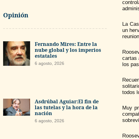
contro
adminis
Opinión
La Cas
un herv
reunion
Fernando Mires: Entre la
nube global y los imperios
Roosev
estatales
cartas
6 agosto, 2026
los pas
Recuer
solitar
todos l
Asdrúbal Aguiar:El fin de
las tutelas y la hora de la
Muy pr
nación
compañ
sobrev
6 agosto, 2026
Roosev