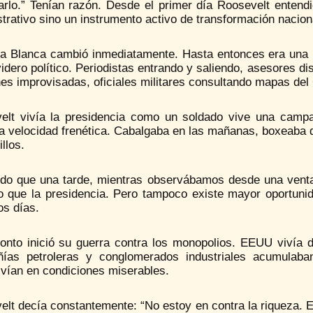
larlo.” Tenían razón. Desde el primer día Roosevelt entend
trativo sino un instrumento activo de transformación nacion
a Blanca cambió inmediatamente. Hasta entonces era una re
idero político. Periodistas entrando y saliendo, asesores d
es improvisadas, oficiales militares consultando mapas del 
elt vivía la presidencia como un soldado vive una campa
 a velocidad frenética. Cabalgaba en las mañanas, boxeaba
illos.
do que una tarde, mientras observábamos desde una venta
io que la presidencia. Pero tampoco existe mayor oportunid
os días.
onto inició su guerra contra los monopolios. EEUU vivía do
ías petroleras y conglomerados industriales acumulaba
ivían en condiciones miserables.
elt decía constantemente: “No estoy en contra la riqueza. 