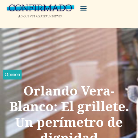
Opinión
Orlando Vera-
Blanco: El grillete.
Un perímetro de
dignidad