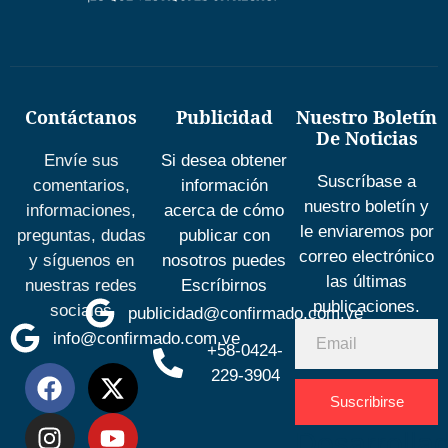
Contáctanos
Publicidad
Nuestro Boletín
De Noticias
Envíe sus
Si desea obtener
Suscríbase a
comentarios,
información
nuestro boletín y
informaciones,
acerca de cómo
le enviaremos por
preguntas, dudas
publicar con
correo electrónico
y síguenos en
nosotros puedes
las últimas
nuestras redes
Escríbirnos
publicaciones.
sociales
publicidad@confirmado.com.ve
info@confirmado.com.ve
+58-0424-
229-3904
Suscribirse
Desarrolla