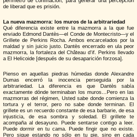
perímetro de confinación, para generar una percepción
de liberad que es prisión.
La nueva mazmorra: los muros de la arbitrariedad
Qué diferencia existe entre la mazmorra a la que fue
enviado Edmond Dantès—el Conde de Montecristo—y el
Grillete de Perkins Rocha. Ambos encarcelados por la
maldad y sin juicio justo. Dantès encerrado en ula peor
mazmorra, la fortaleza del Château d’if. Perkins llevado
a El Helicoide [después de su desaparición forzosa].
Pienso en aquellas piedras húmedas donde Alexandre
Dumas encerró la inocencia perseguida por la
arbitrariedad. La diferencia es que Dantès sabía
exactamente dónde terminaban los muros…Pero en las
mazmorras del régimen, Usted sabe donde comienza la
tortura y el terror, pero no sabe donde terminan. El
grillete es un recuerdo constante de esa barbarie, de esa
injusticia, de esa sombra y soledad. El grillete te
acompaña al desayuno. Puede sentarse contigo a leer.
Puede dormir en tu cama. Puede fingir que no existe.
Pero sigue estando no sólo en tu pie, sino en cada