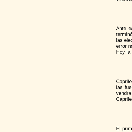
Ante e
terminó
las ele
error n
Hoy la 
Caprile
las fu
vendrá 
Caprile
El prim