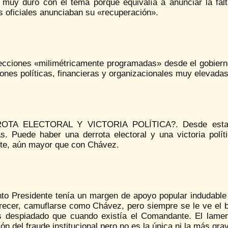
r muy duro con el tema porque equivalía a anunciar la fal
s oficiales anunciaban su «recuperación».
ecciones «milimétricamente programadas» desde el gobierno
iones políticas, financieras y organizacionales muy elevadas
OTA ELECTORAL Y VICTORIA POLÍTICA?. Desde esta esq
as. Puede haber una derrota electoral y una victoria polít
nte, aún mayor que con Chávez.
into Presidente tenía un margen de apoyo popular indudabl
recer, camuflarse como Chávez, pero siempre se le ve el big
 despiadado que cuando existía el Comandante. El lamen
ón del fraude institucional pero no es la única ni la más gra