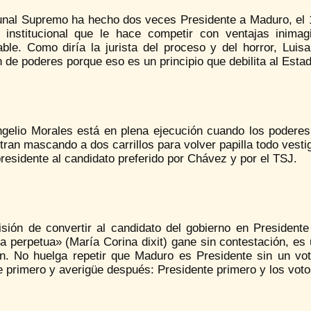
unal Supremo ha hecho dos veces Presidente a Maduro, el 10
d institucional que le hace competir con ventajas inim
able. Como diría la jurista del proceso y del horror, Lu
n de poderes porque eso es un principio que debilita al Esta
gelio Morales está en plena ejecución cuando los poderes E
ran mascando a dos carrillos para volver papilla todo vestig
presidente al candidato preferido por Chávez y por el TSJ.
isión de convertir al candidato del gobierno en President
 perpetua» (María Corina dixit) gane sin contestación, es u
ón. No huelga repetir que Maduro es Presidente sin un v
e primero y averigüe después: Presidente primero y los vot