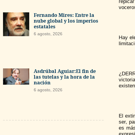
repica
vocero
Fernando Mires: Entre la
nube global y los imperios
estatales
6 agosto, 2026
Hay el
limitac
Asdrúbal Aguiar:El fin de
¿DERR
las tutelas y la hora de la
victori
nación
existe
6 agosto, 2026
El ext
ser, pa
es más
expresi