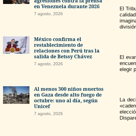
agresiones contra la prensa
en Venezuela durante 2026
El Trib
7 agosto, 2026
calida
imagin
divisió
México confirma el
restablecimiento de
relaciones con Perú tras la
salida de Betssy Chávez
El evan
encuent
7 agosto, 2026
elegir 
Al menos 300 niños muertos
en Gaza desde alto fuego de
La dec
octubre: uno al día, según
«cadena
Unicef
elecci
7 agosto, 2026
Dispar