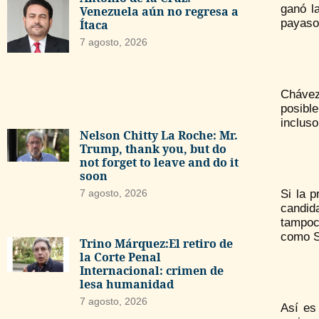
ganó l
Venezuela aún no regresa a
payaso,
Ítaca
7 agosto, 2026
Chávez
posibl
incluso
Nelson Chitty La Roche: Mr.
Trump, thank you, but do
not forget to leave and do it
soon
Si la p
7 agosto, 2026
candida
tampoco
como Sa
Trino Márquez:El retiro de
la Corte Penal
Internacional: crimen de
lesa humanidad
7 agosto, 2026
Así es