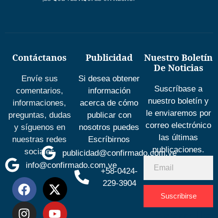
Contáctanos
Publicidad
Nuestro Boletín
De Noticias
Envíe sus
Si desea obtener
Suscríbase a
comentarios,
información
nuestro boletín y
informaciones,
acerca de cómo
le enviaremos por
preguntas, dudas
publicar con
correo electrónico
y síguenos en
nosotros puedes
las últimas
nuestras redes
Escríbirnos
publicaciones.
sociales
publicidad@confirmado.com.ve
info@confirmado.com.ve
+58-0424-
229-3904
Suscribirse
Desarrolla