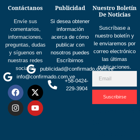
Contáctanos
Publicidad
Nuestro Boletín
De Noticias
Envíe sus
Si desea obtener
Suscríbase a
comentarios,
información
nuestro boletín y
informaciones,
acerca de cómo
le enviaremos por
preguntas, dudas
publicar con
correo electrónico
y síguenos en
nosotros puedes
las últimas
nuestras redes
Escríbirnos
publicaciones.
sociales
publicidad@confirmado.com.ve
info@confirmado.com.ve
+58-0424-
229-3904
Suscribirse
Desarrolla
por
Espacio