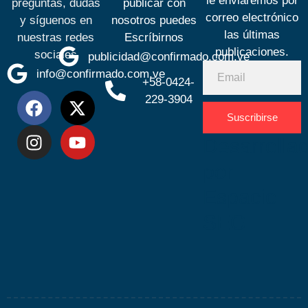
le enviaremos por
preguntas, dudas
publicar con
correo electrónico
y síguenos en
nosotros puedes
las últimas
nuestras redes
Escríbirnos
publicaciones.
sociales
publicidad@confirmado.com.ve
info@confirmado.com.ve
+58-0424-
229-3904
Suscribirse
Desarrolla
por
Espacio
SEO