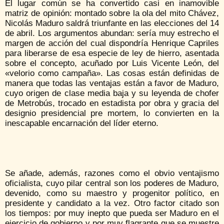
El lugar común se ha convertido casi en inamovible
matriz de opinión: montado sobre la ola del mito Chávez,
Nicolás Maduro saldrá triunfante en las elecciones del 14
de abril. Los argumentos abundan: sería muy estrecho el
margen de acción del cual dispondría Henrique Capriles
para liberarse de esa especie de ley de hierro, asentada
sobre el concepto, acuñado por Luis Vicente León, del
«velorio como campaña». Las cosas están definidas de
manera que todas las ventajas están a favor de Maduro,
cuyo origen de clase media baja y su leyenda de chofer
de Metrobús, trocado en estadista por obra y gracia del
designio presidencial pre mortem, lo convierten en la
inescapable encarnación del líder eterno.
Se añade, además, razones como el obvio ventajismo
oficialista, cuyo pilar central son los poderes de Maduro,
devenido, como su maestro y progenitor político, en
presidente y candidato a la vez. Otro factor citado son
los tiempos: por muy inepto que pueda ser Maduro en el
ejercicio de gobierno y por muy flagrante que se muestre