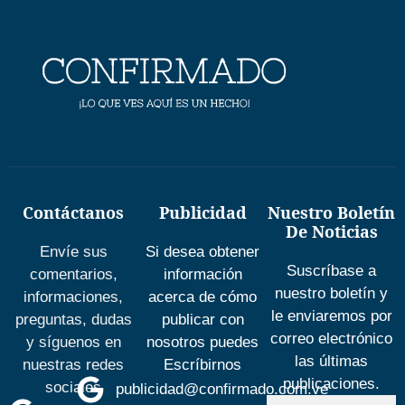
Contáctanos
Publicidad
Nuestro Boletín
De Noticias
Envíe sus
Si desea obtener
Suscríbase a
comentarios,
información
nuestro boletín y
informaciones,
acerca de cómo
le enviaremos por
preguntas, dudas
publicar con
correo electrónico
y síguenos en
nosotros puedes
las últimas
nuestras redes
Escríbirnos
publicaciones.
sociales
publicidad@confirmado.com.ve