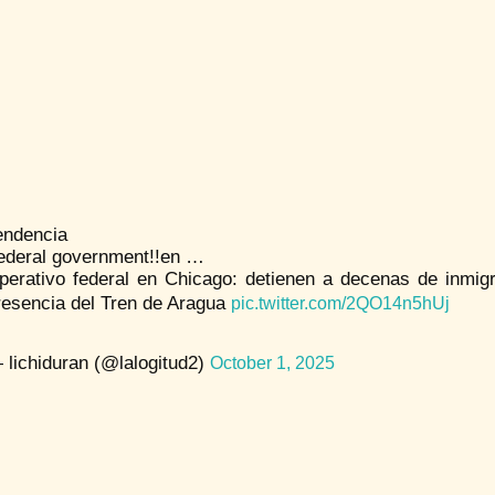
endencia
ederal government!!en …
perativo federal en Chicago: detienen a decenas de inmig
resencia del Tren de Aragua
pic.twitter.com/2QO14n5hUj
 lichiduran (@lalogitud2)
October 1, 2025