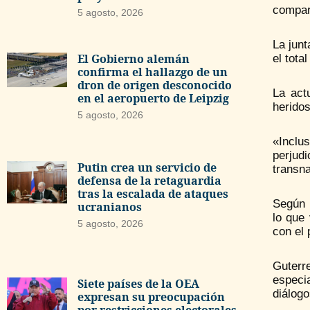
compar
5 agosto, 2026
La junt
El Gobierno alemán
el tota
confirma el hallazgo de un
dron de origen desconocido
La act
en el aeropuerto de Leipzig
herido
5 agosto, 2026
«Inclu
perjudi
Putin crea un servicio de
transna
defensa de la retaguardia
tras la escalada de ataques
Según 
ucranianos
lo que
5 agosto, 2026
con el 
Guterr
especia
Siete países de la OEA
diálogo
expresan su preocupación