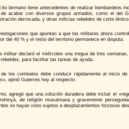
cito birmano tiene antecedentes de realizar bombardeos ind
 de acabar con diversos grupos armados, como el del G
tración derrocada, y otras milicias rebeldes de corte étnico
vestigaciones que apuntan a que los militares ahora contro
or del 40 % y el resto del territorio permanece en disputa.
a militar declaró el miércoles una tregua de tres semanas,
rebeldes, para facilitar las tareas de ayuda.
n de los combates debe conducir rápidamente al inicio de u
os», opinó Guterres hoy al respecto.
mo, agregó que una solución duradera debe incluir el «regr
 rohinyá, de religión musulmana y gravemente persegui
antes se hayan visto sujetos a desplazamientos forzosos de