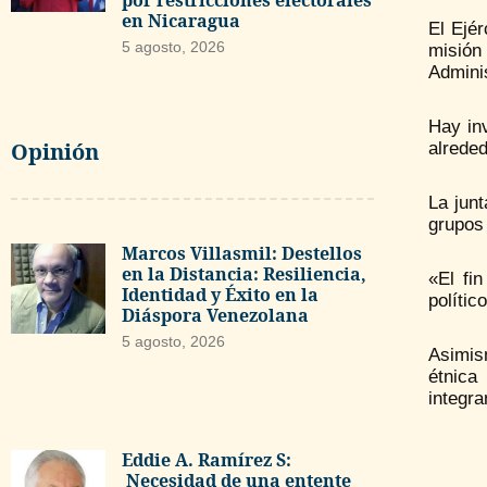
por restricciones electorales
en Nicaragua
El Ejér
5 agosto, 2026
misión
Adminis
Hay in
Opinión
alreded
La junt
grupos 
Marcos Villasmil: Destellos
en la Distancia: Resiliencia,
«El fi
Identidad y Éxito en la
polític
Diáspora Venezolana
5 agosto, 2026
Asimis
étnica
integr
Eddie A. Ramírez S:
Necesidad de una entente