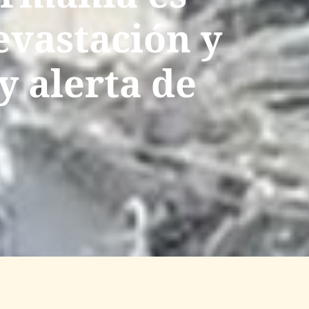
evastación y
y alerta de