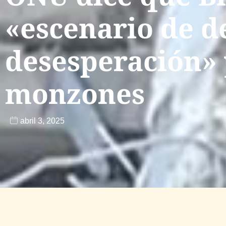
«escenario de d
desesperación» 
monzones
abril 3, 2025