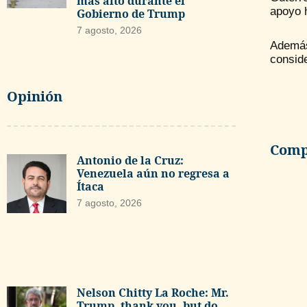
más alto durante el
apoyo 
Gobierno de Trump
7 agosto, 2026
Ademá
consid
Opinión
Compa
Antonio de la Cruz:
Venezuela aún no regresa a
Ítaca
7 agosto, 2026
Nelson Chitty La Roche: Mr.
Trump, thank you, but do