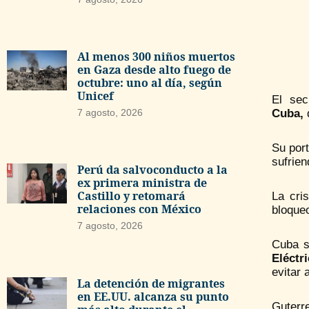
Al menos 300 niños muertos
en Gaza desde alto fuego de
octubre: uno al día, según
Unicef
El sec
Cuba,
d
7 agosto, 2026
Su por
sufrien
Perú da salvoconducto a la
ex primera ministra de
Castillo y retomará
La cri
relaciones con México
bloque
7 agosto, 2026
Cuba s
Eléctr
evitar
La detención de migrantes
en EE.UU. alcanza su punto
Guterr