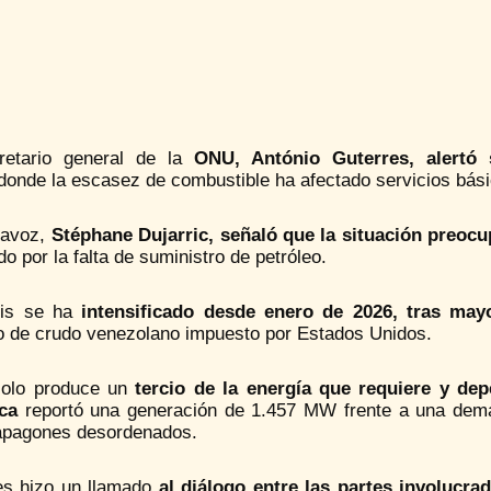
retario general de la
ONU, António Guterres, alertó 
onde la escasez de combustible ha afectado servicios bási
tavoz,
Stéphane Dujarric, señaló que la situación preocu
do por la falta de suministro de petróleo.
sis se ha
intensificado desde enero de 2026, tras mayo
o de crudo venezolano impuesto por Estados Unidos.
olo produce un
tercio de la energía que requiere y de
ica
reportó una generación de 1.457 MW frente a una dem
 apagones desordenados.
es hizo un llamado
al diálogo entre las partes involucra