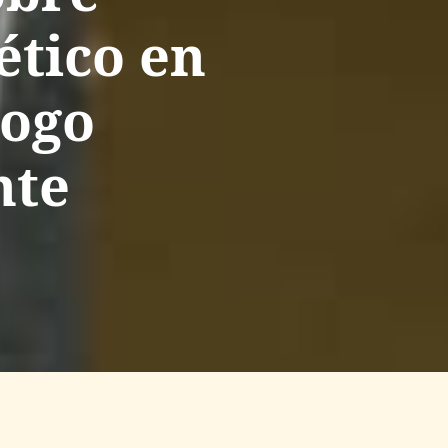
ético en
logo
nte