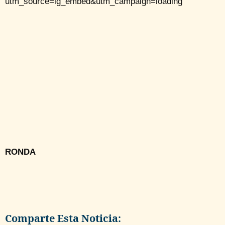
utm_source=ig_embed&utm_campaign=loading
RONDA
Comparte Esta Noticia: