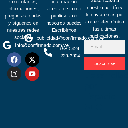
Suscríbase a
comentarios,
información
nuestro boletín y
informaciones,
acerca de cómo
le enviaremos por
preguntas, dudas
publicar con
correo electrónico
y síguenos en
nosotros puedes
las últimas
nuestras redes
Escríbirnos
publicaciones.
sociales
publicidad@confirmado.com.ve
info@confirmado.com.ve
+58-0424-
229-3904
Suscribirse
Desarrolla
por
Espacio
SEO