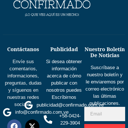
Contáctanos
Publicidad
Nuestro Boletín
De Noticias
Envíe sus
Si desea obtener
Suscríbase a
comentarios,
información
nuestro boletín y
informaciones,
acerca de cómo
le enviaremos por
preguntas, dudas
publicar con
correo electrónico
y síguenos en
nosotros puedes
las últimas
nuestras redes
Escríbirnos
publicaciones.
sociales
publicidad@confirmado.com.ve
info@confirmado.com.ve
+58-0424-
229-3904