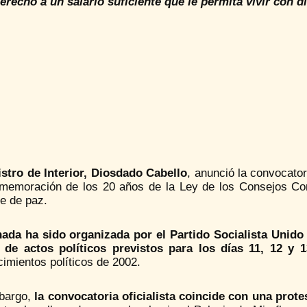
derecho a un salario suficiente que le permita vivir con d
istro de Interior, Diosdado Cabello
, anunció la convocator
memoración de los 20 años de la Ley de los Consejos Com
e de paz.
nada ha sido organizada por el Partido Socialista Uni
 de actos políticos previstos para los días 11, 12 y 1
imientos políticos de 2002.
bargo,
la convocatoria oficialista coincide con una prote