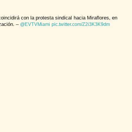
incidirá con la protesta sindical hacia Miraflores, en
zación. –
@EVTVMiami
pic.twitter.com/Z2i3K3K9dm