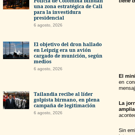
Policía de Colombia blindan
tiene 
una zona estratégica de Cali
para la investidura
presidencial
6 agosto, 2026
El objetivo del dron hallado
en Leipzig era un avión
cargado de munición, según
medios
6 agosto, 2026
El min
en con
mensaj
Tailandia recibe al líder
golpista birmano, en plena
La jor
campaña de legitimación
amplia
6 agosto, 2026
acontec
Sin em