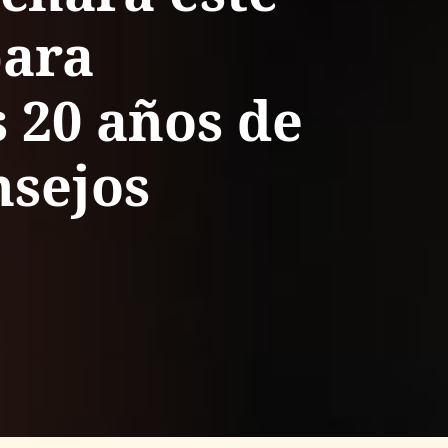
para
 20 años de
nsejos