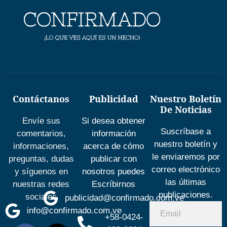
Contáctanos
Publicidad
Nuestro Boletín
De Noticias
Envíe sus
Si desea obtener
Suscríbase a
comentarios,
información
nuestro boletín y
informaciones,
acerca de cómo
le enviaremos por
preguntas, dudas
publicar con
correo electrónico
y síguenos en
nosotros puedes
las últimas
nuestras redes
Escríbirnos
publicaciones.
sociales
publicidad@confirmado.com.ve
info@confirmado.com.ve
+58-0424-