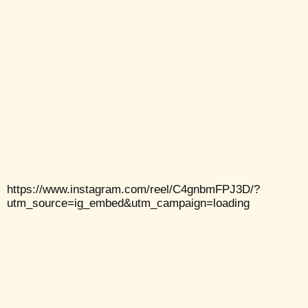
https://www.instagram.com/reel/C4gnbmFPJ3D/?
utm_source=ig_embed&utm_campaign=loading