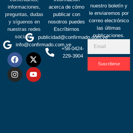
nuestro boletín y
informaciones,
acerca de cómo
le enviaremos por
preguntas, dudas
publicar con
correo electrónico
y síguenos en
nosotros puedes
las últimas
nuestras redes
Escríbirnos
publicaciones.
sociales
publicidad@confirmado.com.ve
info@confirmado.com.ve
+58-0424-
229-3904
Suscribirse
Desarrolla
por
Espacio
SEO