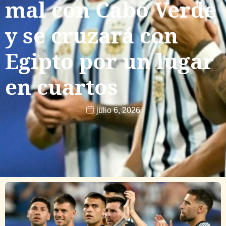
mal con Cabo Verde
y se cruzará con
Egipto por un lugar
en cuartos
julio 6, 2026