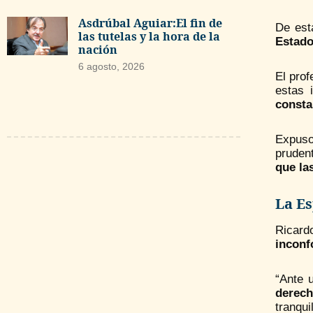
Asdrúbal Aguiar:El fin de
De est
las tutelas y la hora de la
Estado
nación
6 agosto, 2026
El prof
estas 
consta
Expuso 
prudent
que la
La Es
Ricard
inconf
“Ante 
derech
tranqui