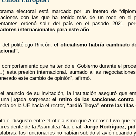
orama electoral está marcado por un intento de “diplom
zaciones con las que ha tenido más de un roce en el p
entantes ordenó salir del país en el pasado 2021, pe
adores internacionales para este año.
o del politólogo Rincón,
el oficialismo habría cambiado d
acional”.
l comportamiento que ha tenido el Gobierno durante el proce
…) esta presión internacional, sumado a las negociacione
enerado este cambio de opinión”, afirmó.
el anuncio de su invitación, la institución aseguró que e
ó una jugada sorpresa:
el retiro de las sanciones contra
ncia de la UE hacia el rector,
“ardió Troya” entre las filas
nto el disgusto entre el oficialismo que Amoroso tuvo que 
 presidente de la Asamblea Nacional,
Jorge Rodríguez, pid
alabras, los funcionarios no habían subido al avión cuando