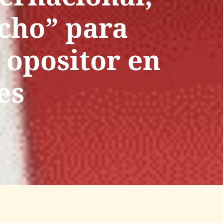
ucho” para
 opositor en
es