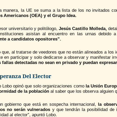
a manera, la UE se suma a la lista de los no invitados c
s Americanos (OEA) y el Grupo Idea.
esor universitario y politólogo,
Jesús Castillo Molleda,
detal
instituciones asistan al encuentro en las urnas debido
nte a candidatos opositores”.
que, al tratarse de veedores que no están alineados a los i
e en participar y solo dedicarse a observar y manifestar ir
s fallas detectadas no sean en privado y
puedan expresar
peranza Del Elector
o Lobo opinó que solo organizaciones como
la Unión Europ
ormidad
de la población
al saber que los observa alguien q
un gobierno que está en sospecha internacional,
la observ
os no serán vulnerados
y que tendrán la posibilidad de 
lidad al elector”, apuntó Lobo.