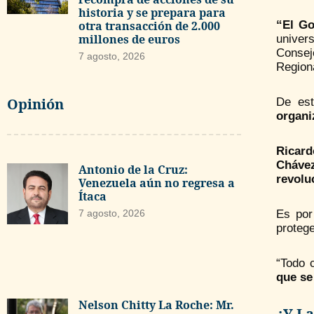
historia y se prepara para
“El Go
otra transacción de 2.000
millones de euros
univers
Consej
7 agosto, 2026
Regiona
Opinión
De est
organi
Ricard
Chávez
Antonio de la Cruz:
revolu
Venezuela aún no regresa a
Ítaca
Es por
7 agosto, 2026
protege
“Todo 
que se
Nelson Chitty La Roche: Mr.
¿Y L