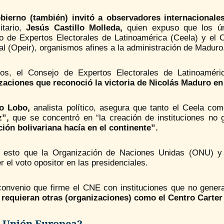
bierno (también) invitó a observadores internacionale
itario,
Jesús Castillo Molleda,
quien expuso que los ún
o de Expertos Electorales de Latinoamérica (Ceela) y el Ob
l (Opeir), organismos afines a la administración de Maduro
os, el Consejo de Expertos Electorales de Latinoaméri
zaciones que reconoció la victoria de Nicolás Maduro en 
o Lobo,
analista político, asegura que tanto el Ceela co
”,
que se concentró en “la creación de instituciones no
ción bolivariana hacía en el continente”.
 esto que la Organización de Naciones Unidas (ONU) y
r el voto opositor en las presidenciales.
convenio que firme el CNE con instituciones que no genera
 requieran otras (organizaciones) como el Centro Carter
a Unión Europea?