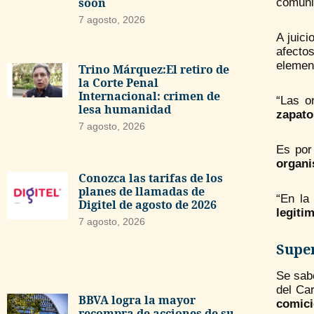
soon
comuni
7 agosto, 2026
A juici
afectos
elemen
Trino Márquez:El retiro de
la Corte Penal
Internacional: crimen de
“Las o
lesa humanidad
zapato
7 agosto, 2026
Es por
organi
Conozca las tarifas de los
planes de llamadas de
“En la
Digitel de agosto de 2026
legiti
7 agosto, 2026
Supe
Se sab
del Ca
BBVA logra la mayor
comici
recompra de acciones de su