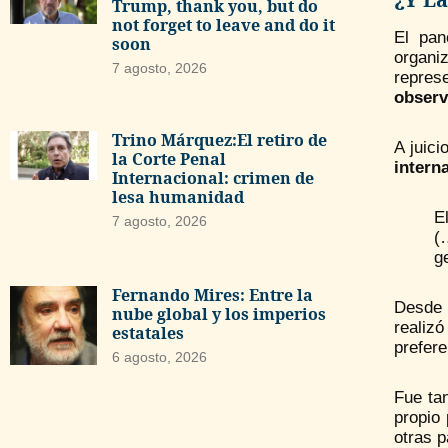
Trump, thank you, but do
not forget to leave and do it
El pan
soon
organi
7 agosto, 2026
repres
observ
Trino Márquez:El retiro de
A juici
la Corte Penal
intern
Internacional: crimen de
lesa humanidad
E
7 agosto, 2026
(
g
Fernando Mires: Entre la
Desde 
nube global y los imperios
realiz
estatales
prefere
6 agosto, 2026
Fue ta
propio
otras p