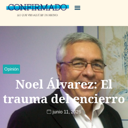
Opinión
Noel Álvarez: El
trauma del encierro
junio 11, 2026