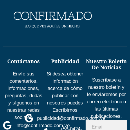
Contáctanos
Publicidad
Nuestro Boletín
De Noticias
Envíe sus
Si desea obtener
Suscríbase a
comentarios,
información
nuestro boletín y
informaciones,
acerca de cómo
le enviaremos por
preguntas, dudas
publicar con
correo electrónico
y síguenos en
nosotros puedes
las últimas
nuestras redes
Escríbirnos
publicaciones.
sociales
publicidad@confirmado.com.ve
info@confirmado.com.ve
+58-0424-