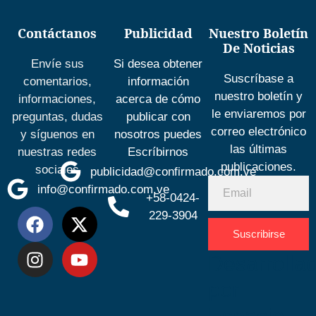
Contáctanos
Publicidad
Nuestro Boletín
De Noticias
Envíe sus
Si desea obtener
Suscríbase a
comentarios,
información
nuestro boletín y
informaciones,
acerca de cómo
le enviaremos por
preguntas, dudas
publicar con
correo electrónico
y síguenos en
nosotros puedes
las últimas
nuestras redes
Escríbirnos
publicaciones.
sociales
publicidad@confirmado.com.ve
info@confirmado.com.ve
+58-0424-
229-3904
Suscribirse
Desarrolla
por
Espacio