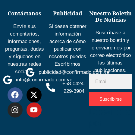
Contáctanos
Publicidad
Nuestro Boletín
De Noticias
Envíe sus
Si desea obtener
Suscríbase a
comentarios,
información
nuestro boletín y
informaciones,
acerca de cómo
le enviaremos por
preguntas, dudas
publicar con
correo electrónico
y síguenos en
nosotros puedes
las últimas
nuestras redes
Escríbirnos
publicaciones.
sociales
publicidad@confirmado.com.ve
info@confirmado.com.ve
+58-0424-
229-3904
Suscribirse
Desarrolla
por
Espacio