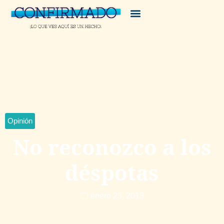
Opinión
No reconozco a los
déspotas
enero 23, 2013