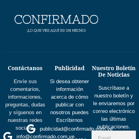
Contáctanos
Publicidad
Nuestro Boletín
De Noticias
Envíe sus
Si desea obtener
Suscríbase a
comentarios,
información
nuestro boletín y
informaciones,
acerca de cómo
le enviaremos por
preguntas, dudas
publicar con
correo electrónico
y síguenos en
nosotros puedes
las últimas
nuestras redes
Escríbirnos
publicaciones.
sociales
publicidad@confirmado.com.ve
info@confirmado.com.ve