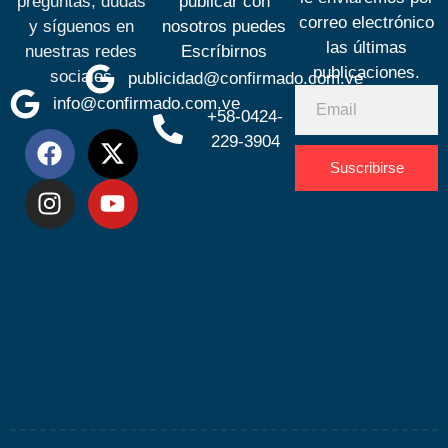
preguntas, dudas
publicar con
correo electrónico
y síguenos en
nosotros puedes
las últimas
nuestras redes
Escríbirnos
publicaciones.
sociales
publicidad@confirmado.com.ve
info@confirmado.com.ve
+58-0424-
229-3904
Suscribirse
Desarrolla
por
Espacio
SEO